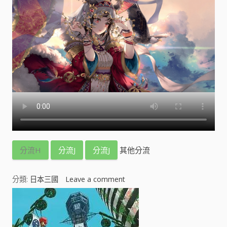
分流H
分流J
分流J
其他分流
分類:
日本三國
Leave a comment
o
n
日
本
三