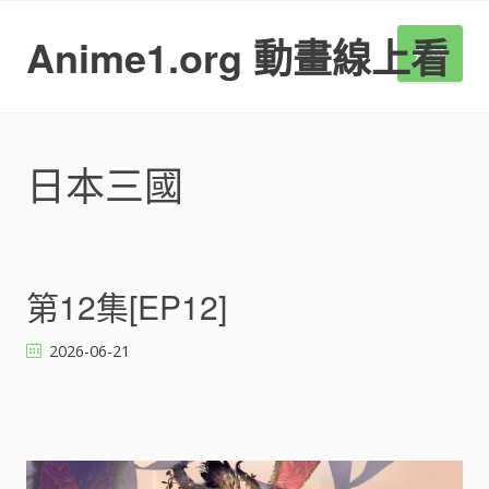
S
k
Anime1.org 動畫線上看
選單
i
p
t
o
c
日本三國
o
n
t
e
n
第12集[EP12]
t
2026-06-21