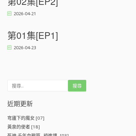
第02集[EP2]
2026-04-21
第01集[EP1]
2026-04-23
文
章
搜
導
尋
關
鍵
近期更新
覽
字
:
穹廬下的魔女 [07]
黃泉的使者 [18]
死神 千年血戰篇 -禍進譚- [03]