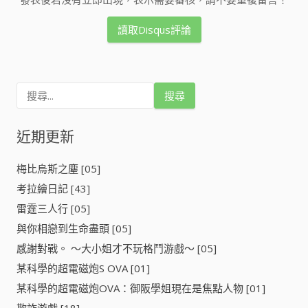
讀取Disqus評論
搜
尋
關
鍵
近期更新
字
:
梅比烏斯之塵 [05]
考拉繪日記 [43]
雷霆三人行 [05]
與你相戀到生命盡頭 [05]
感謝對戰。 ～大小姐才不玩格鬥游戲～ [05]
某科學的超電磁炮S OVA [01]
某科學的超電磁炮OVA：御阪學姐現在是焦點人物 [01]