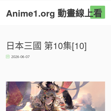
S
k
Anime1.org 動畫線上看
選單
i
p
t
o
c
o
日本三國 第10集[10]
n
t
2026-06-07
e
n
t