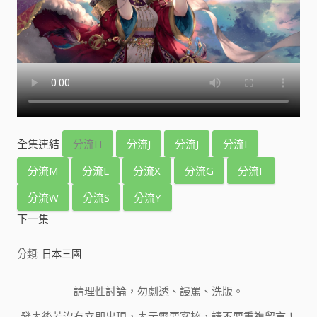
全集連結
分流H
分流J
分流J
分流I
分流M
分流L
分流X
分流G
分流F
分流W
分流S
分流Y
下一集
分類:
日本三國
請理性討論，勿劇透、謾罵、洗版。
發表後若沒有立即出現，表示需要審核，請不要重複留言！