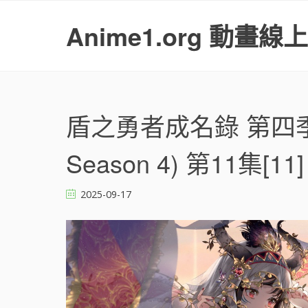
S
k
Anime1.org 動畫線
i
p
t
o
c
o
盾之勇者成名錄 第四
n
t
Season 4) 第11集[11]
e
n
t
2025-09-17