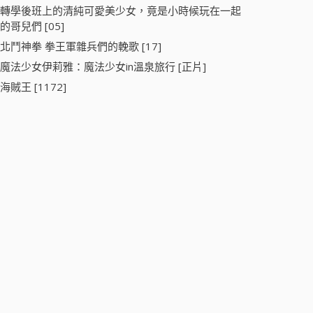
轉學後班上的清純可愛美少女，竟是小時候玩在一起
的哥兒們 [05]
北鬥神拳 拳王軍雜兵們的輓歌 [17]
魔法少女伊莉雅：魔法少女in溫泉旅行 [正片]
海賊王 [1172]