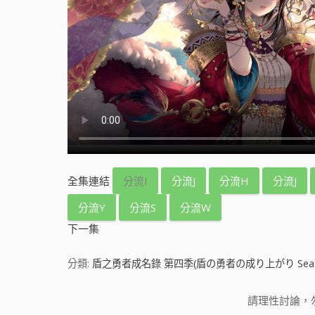
全集連結
分流I
分流J
分流H
分流J
分流Y
分流S
分流W
下一集
分類:
盾之勇者成名錄 第四季(盾の勇者の成り上がり Seaso
請理性討論，