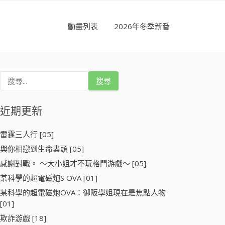
動畫列表
2026年冬季新番
搜
尋
關
鍵
近期更新
字
:
雷霆三人行 [05]
與你相戀到生命盡頭 [05]
感謝對戰。 ～大小姐才不玩格鬥游戲～ [05]
某科學的超電磁炮S OVA [01]
某科學的超電磁炮OVA：御阪學姐現在是焦點人物
[01]
欺詐游戲 [18]