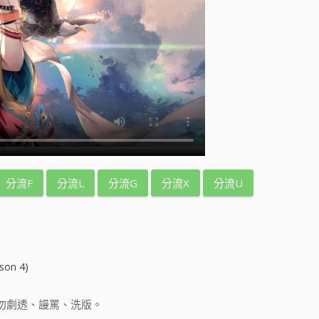
分流F
分流L
分流G
分流X
分流U
n 4)
勿劇透、謾罵、洗版。