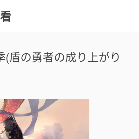
上看
季(盾の勇者の成り上がり