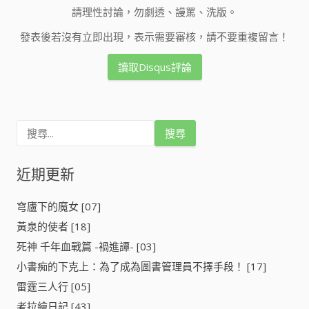
請理性討論，勿劇透、謾罵、洗版。
發表後若沒有立即出現，表示需要審核，請不要重複留言！
讀取Disqus評論
搜
尋
關
鍵
近期更新
字
:
穹廬下的魔女 [07]
黃泉的使者 [18]
死神 千年血戰篇 -禍進譚- [03]
小書痴的下克上：為了成為圖書管理員不擇手段！ [17]
雷霆三人行 [05]
考拉繪日記 [43]