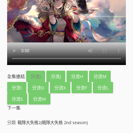
全集連結
分流J
分流J
分流H
分流M
分流I
分流G
分流X
分流F
分流L
分流S
分流W
下一集
分類:
戰隊大失格2(戦隊大失格 2nd season)