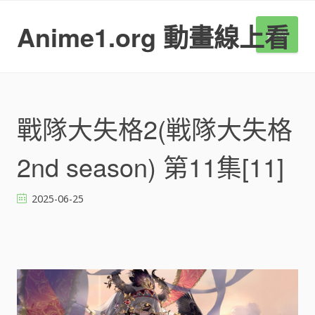
S
k
Anime1.org 動畫線上看
選單
i
p
t
o
c
o
戰隊大失格2(戦隊大失格
n
t
2nd season) 第11集[11]
e
n
t
2025-06-25