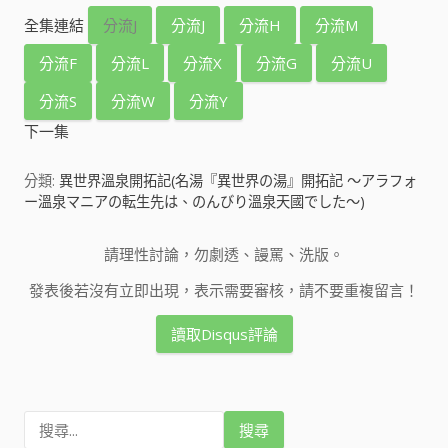
全集連結
分流J
分流J
分流H
分流M
分流F
分流L
分流X
分流G
分流U
分流S
分流W
分流Y
下一集
分類:
異世界溫泉開拓記(名湯『異世界の湯』開拓記 ～アラフォ
ー溫泉マニアの転生先は、のんびり溫泉天國でした～)
請理性討論，勿劇透、謾罵、洗版。
發表後若沒有立即出現，表示需要審核，請不要重複留言！
讀取Disqus評論
搜
尋