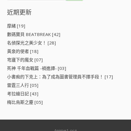
關
鍵
近期更新
字
:
摩緒 [19]
數碼寶貝 BEATBREAK [42]
名偵探光之美少女！ [28]
黃泉的使者 [18]
穹廬下的魔女 [07]
死神 千年血戰篇 -禍進譚- [03]
小書痴的下克上：為了成為圖書管理員不擇手段！ [17]
雷霆三人行 [05]
考拉繪日記 [43]
梅比烏斯之塵 [05]
Anime1.org