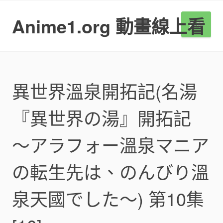
S
k
Anime1.org 動畫線上看
選單
i
p
t
o
c
o
異世界溫泉開拓記(名湯
n
t
『異世界の湯』開拓記
e
n
t
～アラフォー溫泉マニア
の転生先は、のんびり溫
泉天國でした～) 第10集