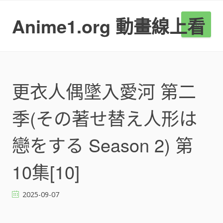
S
k
Anime1.org 動畫線上看
選單
i
p
t
o
c
o
更衣人偶墜入愛河 第二
n
t
季(その著せ替え人形は
e
n
t
戀をする Season 2) 第
10集[10]
2025-09-07