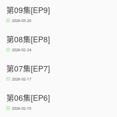
子
が
第09集[EP9]
い
た
2026-03-20
の
で
、
第08集[EP8]
告
白
2026-02-24
し
て
み
第07集[EP7]
た
。
)
2026-02-17
[
]
第06集[EP6]
2026-02-10