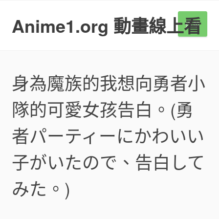
S
k
Anime1.org 動畫線上看
選單
i
p
t
o
c
身為魔族的我想向勇者小
o
n
隊的可愛女孩告白。(勇
t
e
n
者パーティーにかわいい
t
子がいたので、告白して
みた。)