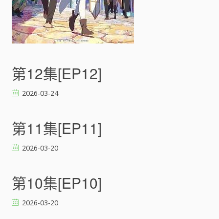
的
可
愛
女
孩
告
白
第12集[EP12]
。
(
2026-03-24
勇
者
パ
第11集[EP11]
ー
テ
2026-03-20
ィ
ー
に
第10集[EP10]
か
わ
い
2026-03-20
い