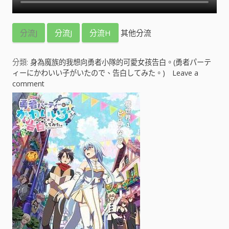
分流J
分流J
分流H
其他分流
分類:
身為魔族的我想向勇者小隊的可愛女孩告白。(勇者パーテ
ィーにかわいい子がいたので、告白してみた。)
Leave a
comment
o
n
身
為
魔
族
的
我
想
向
勇
者
小
隊