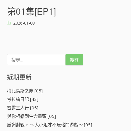
第01集[EP1]
2026-01-09
文
章
搜
導
尋
關
鍵
近期更新
覽
字
:
梅比烏斯之塵 [05]
考拉繪日記 [43]
雷霆三人行 [05]
與你相戀到生命盡頭 [05]
感謝對戰。 ～大小姐才不玩格鬥游戲～ [05]