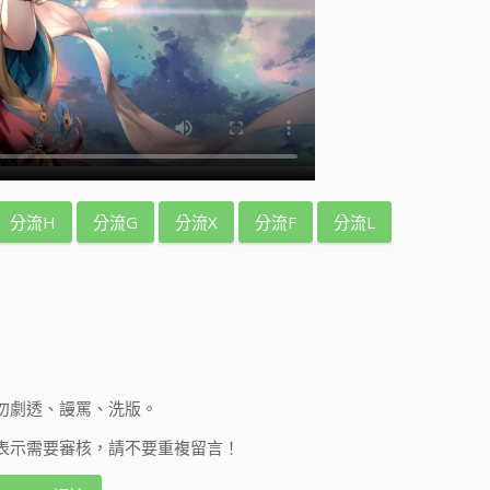
分流H
分流G
分流X
分流F
分流L
勿劇透、謾罵、洗版。
表示需要審核，請不要重複留言！