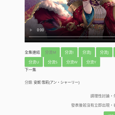
全集連結
分流M
分流I
分流J
分流J
分流U
分流S
分流W
分流Y
下一集
分類:
安妮·雪莉(アン・シャーリー)
請理性討論，
發表後若沒有立即出現，