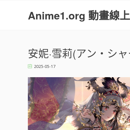
S
k
Anime1.org 動畫線
i
p
t
o
c
o
安妮·雪莉(アン・シャーリ
n
t
2025-05-17
e
n
t