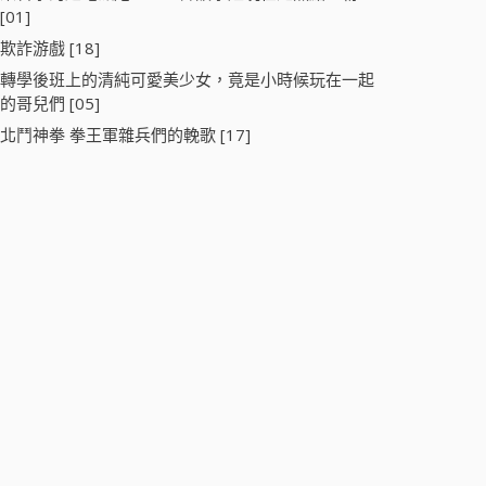
[01]
欺詐游戲 [18]
轉學後班上的清純可愛美少女，竟是小時候玩在一起
的哥兒們 [05]
北鬥神拳 拳王軍雜兵們的輓歌 [17]