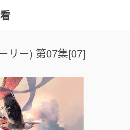
上看
ー) 第07集[07]