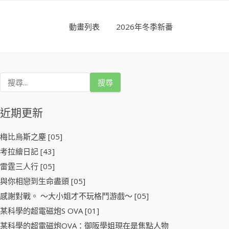
動畫列表
2026年冬季新番
搜
尋
關
鍵
近期更新
字
:
梅比烏斯之塵 [05]
考拉繪日記 [43]
雷霆三人行 [05]
與你相戀到生命盡頭 [05]
感謝對戰。 ～大小姐才不玩格鬥游戲～ [05]
某科學的超電磁炮S OVA [01]
某科學的超電磁炮OVA：御阪學姐現在是焦點人物