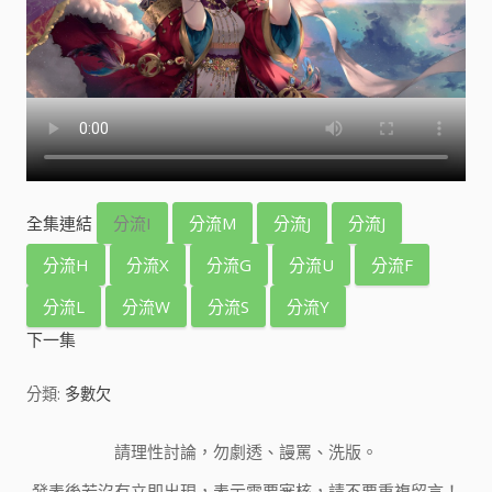
全集連結
分流I
分流M
分流J
分流J
分流H
分流X
分流G
分流U
分流F
分流L
分流W
分流S
分流Y
下一集
分類:
多數欠
請理性討論，勿劇透、謾罵、洗版。
發表後若沒有立即出現，表示需要審核，請不要重複留言！