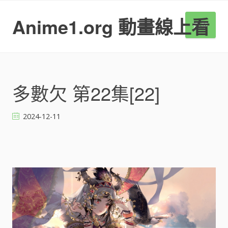
S
k
Anime1.org 動畫線上看
選單
i
p
t
o
c
o
多數欠 第22集[22]
n
t
2024-12-11
e
n
t