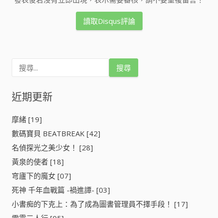
讀取Disqus評論
搜
尋
關
鍵
近期更新
字
:
摩緒 [19]
數碼寶貝 BEATBREAK [42]
名偵探光之美少女！ [28]
黃泉的使者 [18]
穹廬下的魔女 [07]
死神 千年血戰篇 -禍進譚- [03]
小書痴的下克上：為了成為圖書管理員不擇手段！ [17]