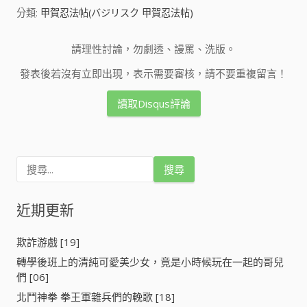
分類:
甲賀忍法帖(バジリスク 甲賀忍法帖)
請理性討論，勿劇透、謾罵、洗版。
發表後若沒有立即出現，表示需要審核，請不要重複留言！
讀取Disqus評論
搜
尋
關
鍵
近期更新
字
:
欺詐游戲 [19]
轉學後班上的清純可愛美少女，竟是小時候玩在一起的哥兒
們 [06]
北鬥神拳 拳王軍雜兵們的輓歌 [18]