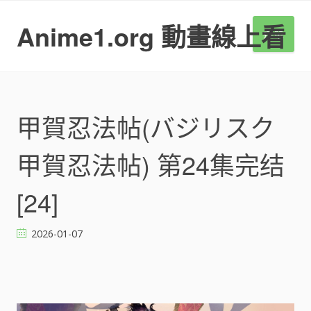
S
k
Anime1.org 動畫線上看
選單
i
p
t
o
c
o
甲賀忍法帖(バジリスク
n
t
甲賀忍法帖) 第24集完结
e
n
t
[24]
2026-01-07