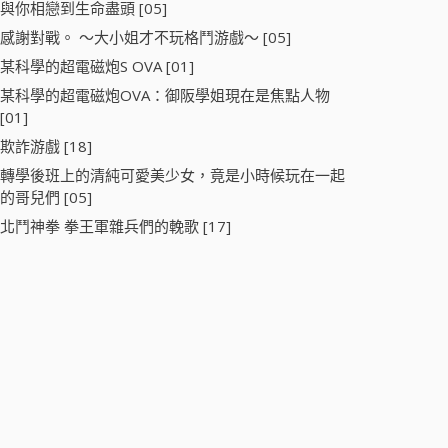
與你相戀到生命盡頭 [05]
感謝對戰。 ～大小姐才不玩格鬥游戲～ [05]
某科學的超電磁炮S OVA [01]
某科學的超電磁炮OVA：御阪學姐現在是焦點人物
[01]
欺詐游戲 [18]
轉學後班上的清純可愛美少女，竟是小時候玩在一起
的哥兒們 [05]
北鬥神拳 拳王軍雜兵們的輓歌 [17]