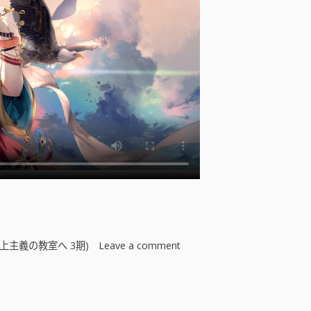
上主義の教室へ 3期)
Leave a comment
o
n
歡
迎
來