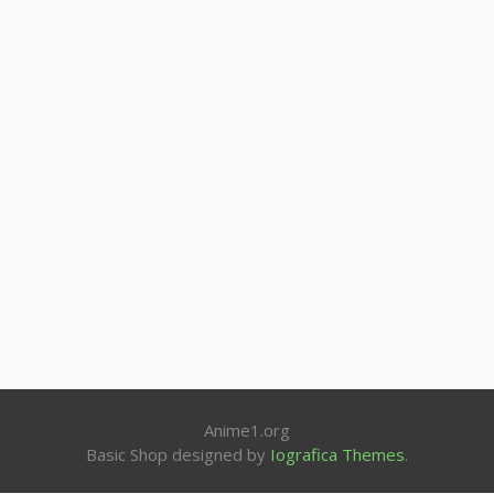
Anime1.org
Basic Shop designed by
Iografica Themes
.