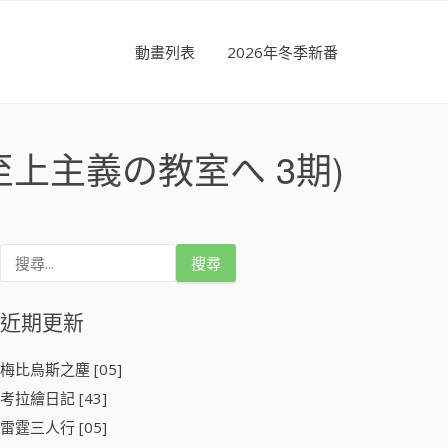
動畫列表
2026年冬季新番
上主義の教室へ 3期)
搜
尋
關
鍵
近期更新
字
:
梅比烏斯之塵 [05]
考拉繪日記 [43]
雷霆三人行 [05]