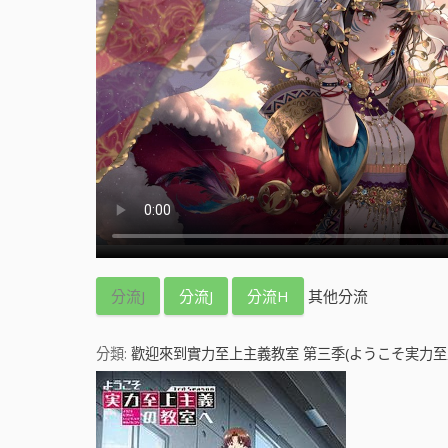
分流J
分流J
分流H
其他分流
分類:
歡迎來到實力至上主義教室 第三季(ようこそ実力至