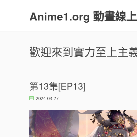
S
k
Anime1.org 動畫線
i
p
t
o
c
歡迎來到實力至上主義
o
n
t
e
n
第13集[EP13]
t
2024-03-27