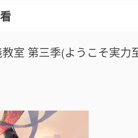
上看
教室 第三季(ようこそ実力至