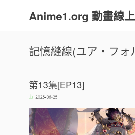
S
k
Anime1.org 動畫線
i
p
t
o
c
記憶縫線(ユア・フォ
o
n
t
e
n
第13集[EP13]
t
2025-06-25