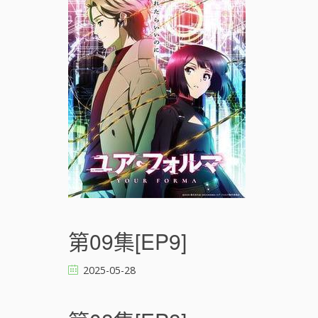
線
(
ユ
ア
・
フ
ォ
ル
マ
)
[
]
第09集[EP9]
2025-05-28