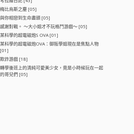
考拉繪日記 [43]
梅比烏斯之塵 [05]
與你相戀到生命盡頭 [05]
感謝對戰。 ～大小姐才不玩格鬥游戲～ [05]
某科學的超電磁炮S OVA [01]
某科學的超電磁炮OVA：御阪學姐現在是焦點人物
[01]
欺詐游戲 [18]
轉學後班上的清純可愛美少女，竟是小時候玩在一起
的哥兒們 [05]