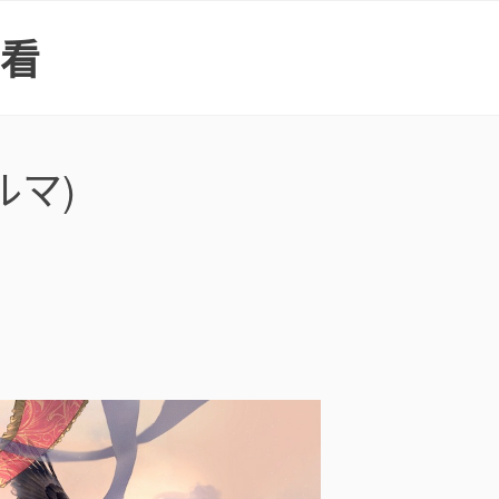
上看
ルマ)