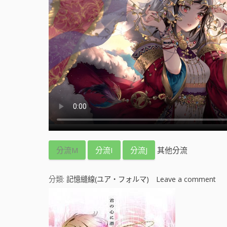
分流M
分流I
分流J
其他分流
分類:
記憶縫線(ユア・フォルマ)
Leave a comment
o
n
記
憶
縫