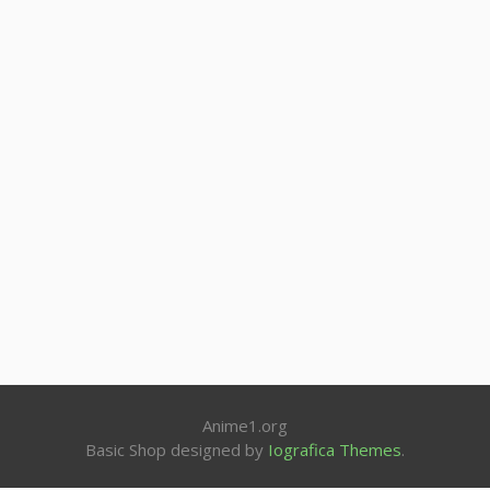
Anime1.org
Basic Shop designed by
Iografica Themes
.