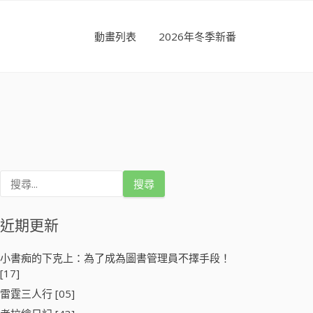
動畫列表
2026年冬季新番
搜
尋
關
鍵
近期更新
字
:
小書痴的下克上：為了成為圖書管理員不擇手段！
[17]
雷霆三人行 [05]