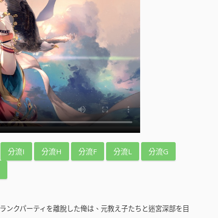
分流I
分流H
分流F
分流L
分流G
Aランクパーティを離脫した俺は、元教え子たちと迷宮深部を目