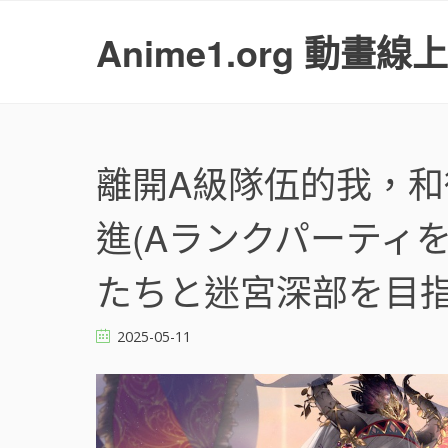
S
k
Anime1.org 動畫線
i
p
t
o
c
o
離開A級隊伍的我，
n
t
進(Aランクパーティ
e
n
t
たちと迷宮深部を目指す。
2025-05-11