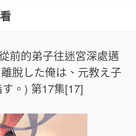
上看
和從前的弟子往迷宮深處邁
を離脫した俺は、元教え子
) 第17集[17]