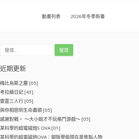
動畫列表
2026年冬季新番
搜
尋
關
鍵
近期更新
字
:
梅比烏斯之塵 [05]
考拉繪日記 [43]
雷霆三人行 [05]
與你相戀到生命盡頭 [05]
感謝對戰。 ～大小姐才不玩格鬥游戲～ [05]
某科學的超電磁炮S OVA [01]
某科學的超電磁炮OVA：御阪學姐現在是焦點人物