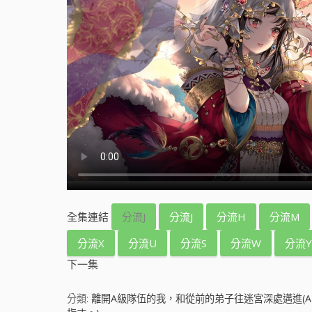
全集連結
分流J
分流J
分流H
分流M
分流X
分流U
分流S
分流W
分流Y
下一集
分類:
離開A級隊伍的我，和從前的弟子往迷宮深處邁進(