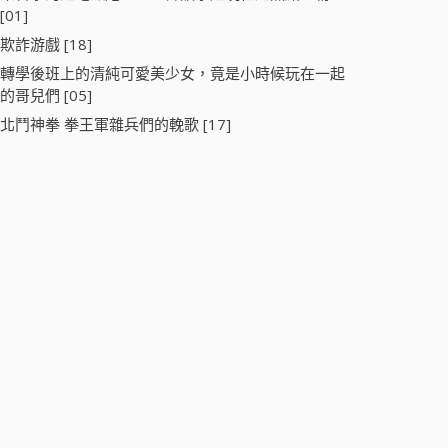
[01]
欺詐游戲 [18]
轉學後班上的清純可愛美少女，竟是小時候玩在一起
的哥兒們 [05]
北鬥神拳 拳王軍雜兵們的輓歌 [17]