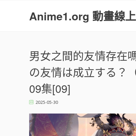
S
k
Anime1.org 動畫線
i
p
t
o
c
o
男女之間的友情存在嗎
n
t
の友情は成立する？（い
e
n
t
09集[09]
2025-05-30