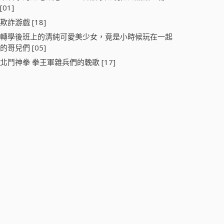
[01]
欺詐游戲 [18]
轉學後班上的清純可愛美少女，竟是小時候玩在一起
的哥兒們 [05]
北鬥神拳 拳王軍雜兵們的輓歌 [17]