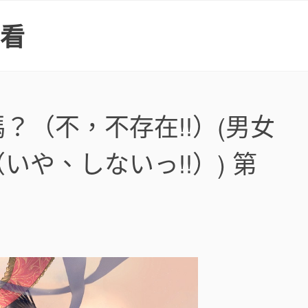
上看
？（不，不存在!!）(男女
や、しないっ!!）) 第