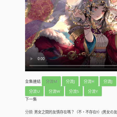
全集連結
分流M
分流J
分流H
分流J
分流U
分流W
分流S
分流Y
下一集
分類:
男女之間的友情存在嗎？（不，不存在!!）(男女の友