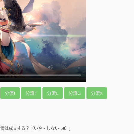
分流I
分流F
分流L
分流G
分流X
情は成立する？（いや、しないっ!!）)