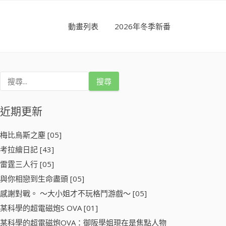
動畫列表
2026年冬季新番
搜
尋
關
鍵
近期更新
字
:
梅比烏斯之塵 [05]
考拉繪日記 [43]
雷霆三人行 [05]
與你相戀到生命盡頭 [05]
感謝對戰。 ～大小姐才不玩格鬥游戲～ [05]
某科學的超電磁炮S OVA [01]
某科學的超電磁炮OVA：御阪學姐現在是焦點人物