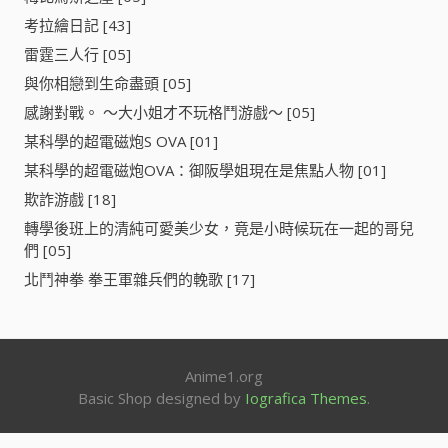
考拉繪日記 [43]
雷霆三人行 [05]
與你相戀到生命盡頭 [05]
感謝對戰。 ～大小姐才不玩格鬥游戲～ [05]
某科學的超電磁炮S OVA [01]
某科學的超電磁炮OVA：御阪學姐現在是焦點人物 [01]
欺詐游戲 [18]
轉學後班上的清純可愛美少女，竟是小時候玩在一起的哥兒
們 [05]
北鬥神拳 拳王軍雜兵們的輓歌 [17]
Anime1.org
Basic Shop designed by
Iografica Themes
.