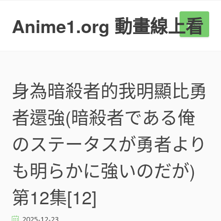
S
k
Anime1.org 動畫線上看
選單
i
p
t
o
c
o
身為暗殺者的我明顯比勇
n
t
者還強(暗殺者である俺
e
n
t
のステータスが勇者より
も明らかに強いのだが)
第12集[12]
2025-12-23