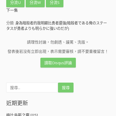
分流U
分流W
分流S
下一集
分類:
身為暗殺者的我明顯比勇者還強(暗殺者である俺のステー
タスが勇者よりも明らかに強いのだが)
請理性討論，勿劇透、謾罵、洗版。
發表後若沒有立即出現，表示需要審核，請不要重複留言！
讀取Disqus評論
搜
尋
關
鍵
近期更新
字
:
梅比烏斯之塵 [05]