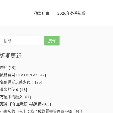
動畫列表
2026年冬季新番
搜
尋
關
鍵
近期更新
字
:
摩緒 [19]
數碼寶貝 BEATBREAK [42]
名偵探光之美少女！ [28]
黃泉的使者 [18]
穹廬下的魔女 [07]
死神 千年血戰篇 -禍進譚- [03]
小書痴的下克上：為了成為圖書管理員不擇手段！