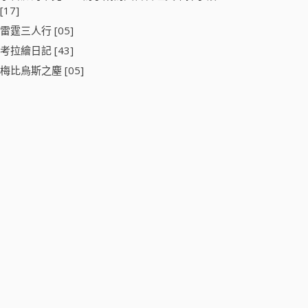
[17]
雷霆三人行 [05]
考拉繪日記 [43]
梅比烏斯之塵 [05]