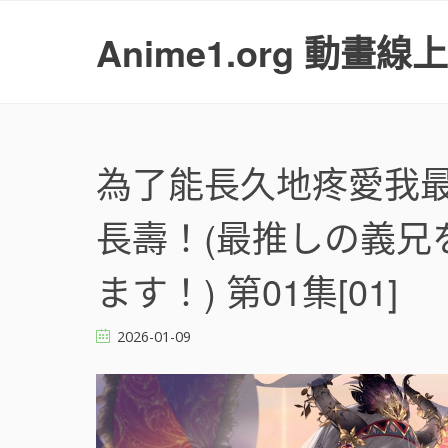
S
k
Anime1.org 動畫線
i
p
t
o
c
o
為了能長久地疼愛我
n
t
長壽！(最推しの義兄
e
n
t
ます！) 第01集[01]
2026-01-09