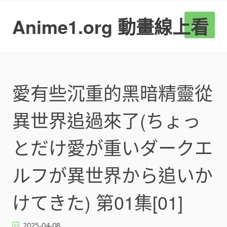
S
k
Anime1.org 動畫線上看
選單
i
p
t
o
c
o
愛有些沉重的黑暗精靈從
n
t
異世界追過來了(ちょっ
e
n
t
とだけ愛が重いダークエ
ルフが異世界から追いか
けてきた) 第01集[01]
2025-04-08