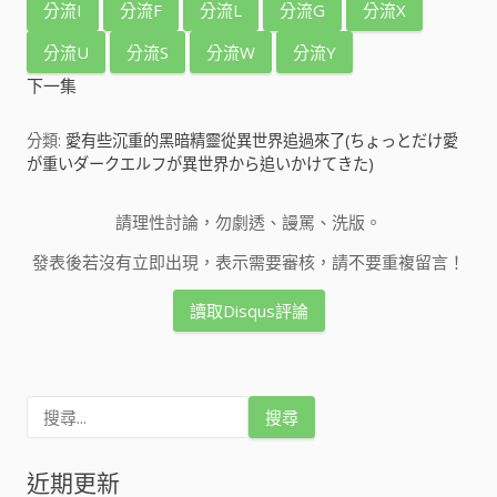
分流I
分流F
分流L
分流G
分流X
分流U
分流S
分流W
分流Y
下一集
分類:
愛有些沉重的黑暗精靈從異世界追過來了(ちょっとだけ愛
が重いダークエルフが異世界から追いかけてきた)
請理性討論，勿劇透、謾罵、洗版。
發表後若沒有立即出現，表示需要審核，請不要重複留言！
讀取Disqus評論
搜
尋
關
鍵
近期更新
字