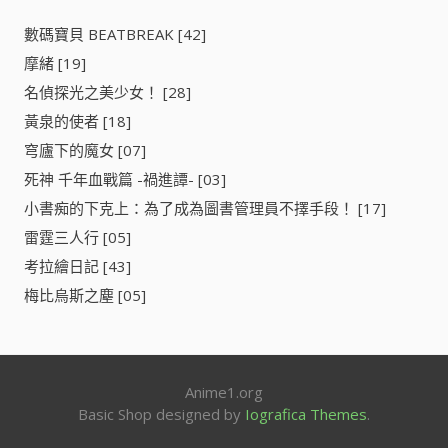
:
數碼寶貝 BEATBREAK [42]
摩緒 [19]
名偵探光之美少女！ [28]
黃泉的使者 [18]
穹廬下的魔女 [07]
死神 千年血戰篇 -禍進譚- [03]
小書痴的下克上：為了成為圖書管理員不擇手段！ [17]
雷霆三人行 [05]
考拉繪日記 [43]
梅比烏斯之塵 [05]
Anime1.org
Basic Shop designed by
Iografica Themes
.