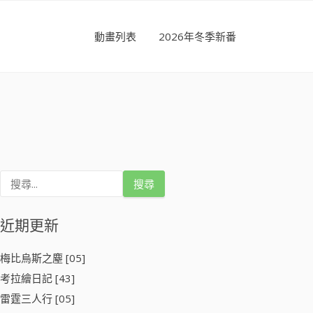
動畫列表
2026年冬季新番
搜
尋
關
鍵
近期更新
字
:
梅比烏斯之塵 [05]
考拉繪日記 [43]
雷霆三人行 [05]