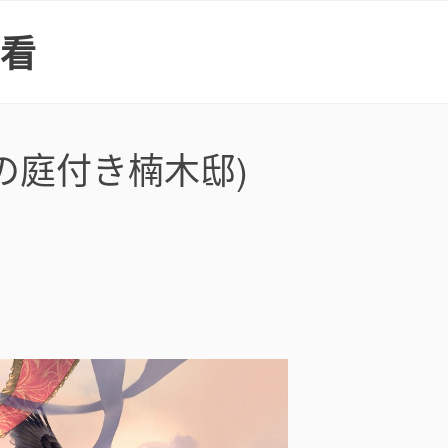
上看
の庭付き楠木邸)