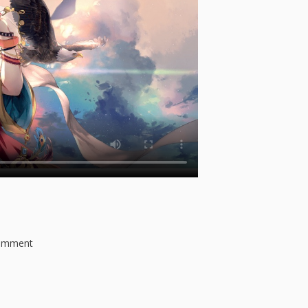
comment
o
n
楠
木
邸