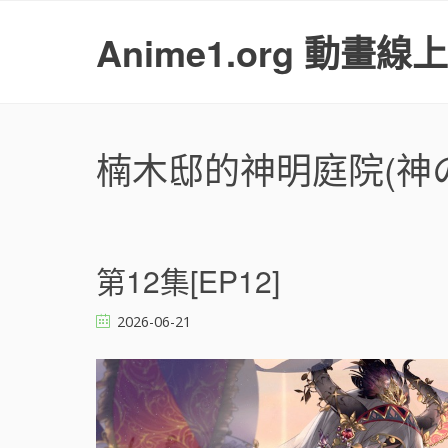
S
k
Anime1.org 動畫線
i
p
t
o
c
楠木邸的神明庭院(神
o
n
t
e
n
第12集[EP12]
t
2026-06-21