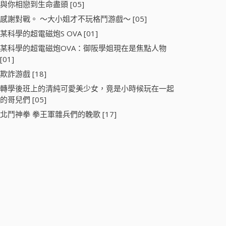
與你相戀到生命盡頭 [05]
感謝對戰。 ～大小姐才不玩格鬥游戲～ [05]
某科學的超電磁炮S OVA [01]
某科學的超電磁炮OVA：御阪學姐現在是焦點人物
[01]
欺詐游戲 [18]
轉學後班上的清純可愛美少女，竟是小時候玩在一起
的哥兒們 [05]
北鬥神拳 拳王軍雜兵們的輓歌 [17]