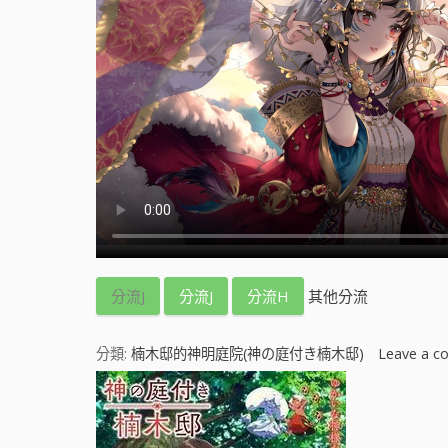
分流J
分流J
分流H
其他分流
分類:
楠木邸的神明庭院(神の庭付き楠木邸)
Leave a 