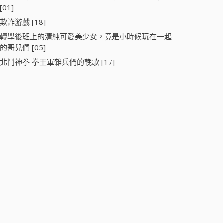
[01]
欺詐游戲 [18]
轉學後班上的清純可愛美少女，竟是小時候玩在一起
的哥兒們 [05]
北鬥神拳 拳王軍雜兵們的輓歌 [17]