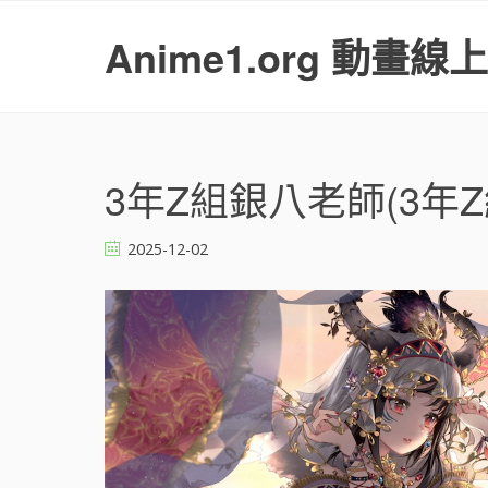
S
k
Anime1.org 動畫線
i
p
t
o
c
o
3年Z組銀八老師(3年Z組
n
t
2025-12-02
e
n
t