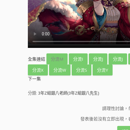
全集連結
分流M
分流I
分流J
分流J
分流X
分流W
分流S
分流Y
下一集
分類:
3年Z組銀八老師(3年Z組銀八先生)
請理性討論，
發表後若沒有立即出現，