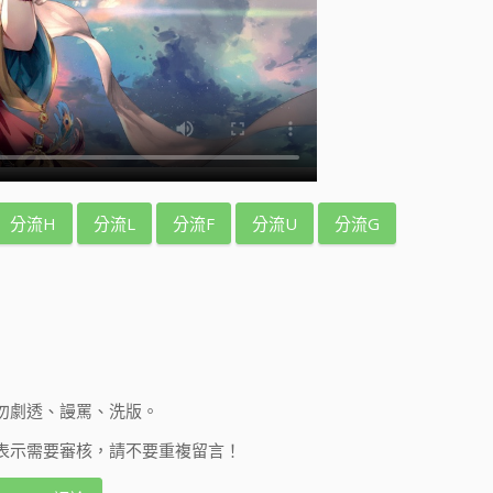
分流H
分流L
分流F
分流U
分流G
勿劇透、謾罵、洗版。
表示需要審核，請不要重複留言！