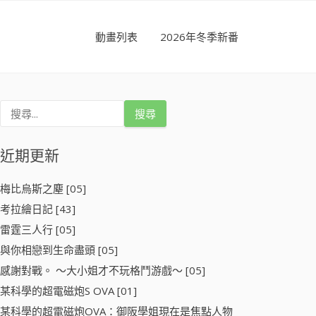
動畫列表
2026年冬季新番
搜
尋
關
鍵
近期更新
字
:
梅比烏斯之塵 [05]
考拉繪日記 [43]
雷霆三人行 [05]
與你相戀到生命盡頭 [05]
感謝對戰。 ～大小姐才不玩格鬥游戲～ [05]
某科學的超電磁炮S OVA [01]
某科學的超電磁炮OVA：御阪學姐現在是焦點人物