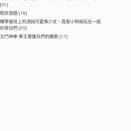
[01]
欺詐游戲 [18]
轉學後班上的清純可愛美少女，竟是小時候玩在一起
的哥兒們 [05]
北鬥神拳 拳王軍雜兵們的輓歌 [17]