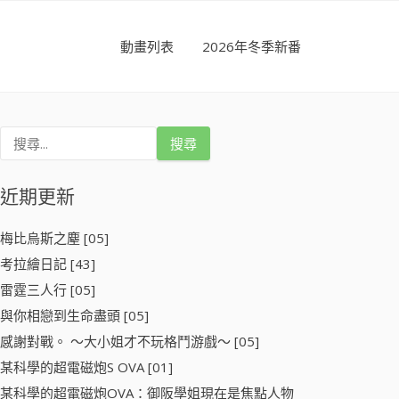
動畫列表
2026年冬季新番
搜
尋
關
鍵
近期更新
字
:
梅比烏斯之塵 [05]
考拉繪日記 [43]
雷霆三人行 [05]
與你相戀到生命盡頭 [05]
感謝對戰。 ～大小姐才不玩格鬥游戲～ [05]
某科學的超電磁炮S OVA [01]
某科學的超電磁炮OVA：御阪學姐現在是焦點人物