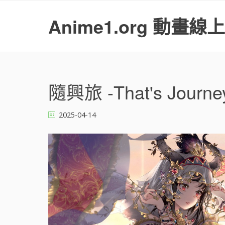
S
k
Anime1.org 動畫線
i
p
t
o
c
o
隨興旅 -That's Journe
n
t
2025-04-14
e
n
t