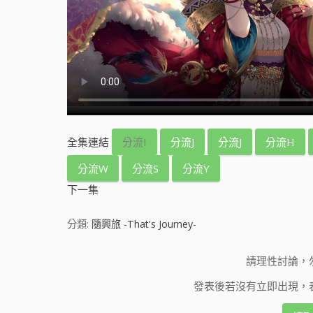
全集連結
分流I
分流J
分流J
分流H
分流W
分流S
分流Y
下一集
分類:
隨興旅 -That's Journey-
請理性討論，
發表後若沒有立即出現，