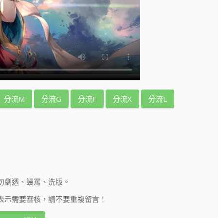
分流M
分流G
分流F
分流X
分流L
勿劇透、謾罵、洗版。
表示需要審核，請不要重複留言！