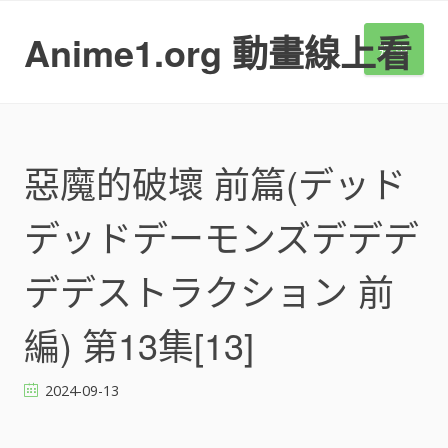
S
k
Anime1.org 動畫線上看
選單
i
p
t
o
c
o
惡魔的破壞 前篇(デッド
n
t
デッドデーモンズデデデ
e
n
t
デデストラクション 前
編) 第13集[13]
2024-09-13