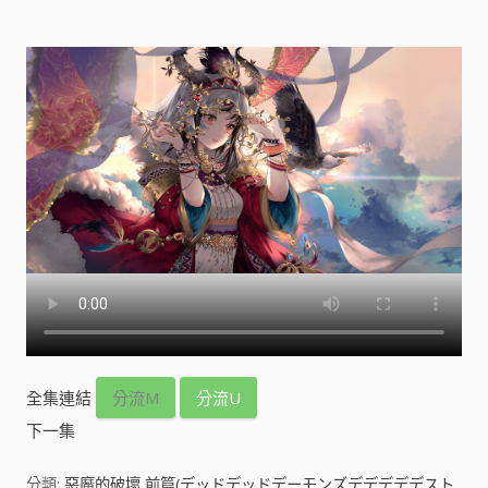
全集連結
分流M
分流U
下一集
分類:
惡魔的破壞 前篇(デッドデッドデーモンズデデデデデスト