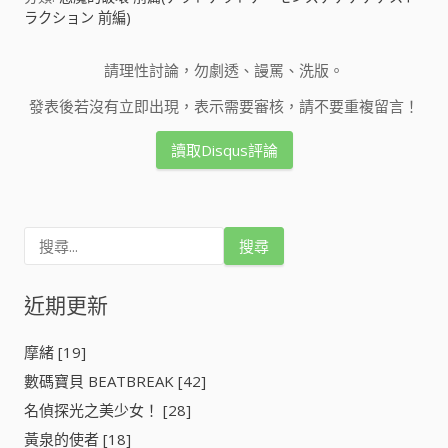
ラクション 前編)
請理性討論，勿劇透、謾罵、洗版。
發表後若沒有立即出現，表示需要審核，請不要重複留言！
讀取Disqus評論
搜
尋
關
鍵
近期更新
字
:
摩緒 [19]
數碼寶貝 BEATBREAK [42]
名偵探光之美少女！ [28]
黃泉的使者 [18]