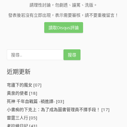
請理性討論，勿劇透、謾罵、洗版。
發表後若沒有立即出現，表示需要審核，請不要重複留言！
讀取Disqus評論
搜
尋
關
鍵
近期更新
字
:
穹廬下的魔女 [07]
黃泉的使者 [18]
死神 千年血戰篇 -禍進譚- [03]
小書痴的下克上：為了成為圖書管理員不擇手段！ [17]
雷霆三人行 [05]
考拉繪日記 [43]