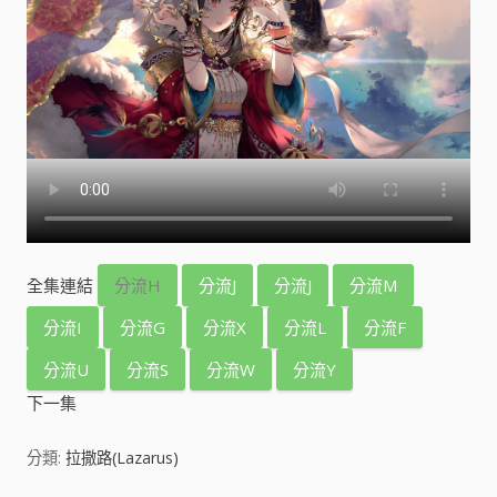
全集連結
分流H
分流J
分流J
分流M
分流I
分流G
分流X
分流L
分流F
分流U
分流S
分流W
分流Y
下一集
分類:
拉撒路(Lazarus)