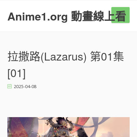
S
k
Anime1.org 動畫線上看
選單
i
p
t
o
c
o
拉撒路(Lazarus) 第01集
n
t
[01]
e
n
t
2025-04-08