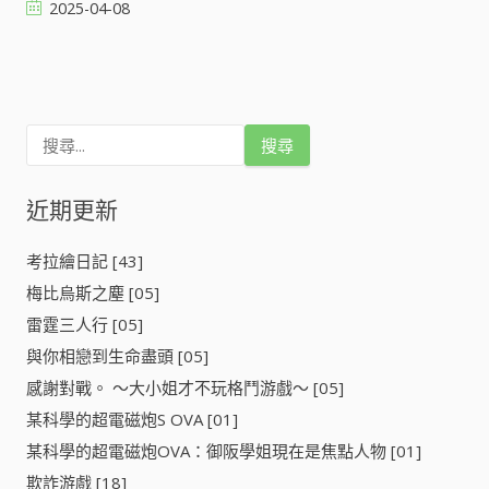
2025-04-08
文
章
搜
導
尋
關
鍵
近期更新
覽
字
:
考拉繪日記 [43]
梅比烏斯之塵 [05]
雷霆三人行 [05]
與你相戀到生命盡頭 [05]
感謝對戰。 ～大小姐才不玩格鬥游戲～ [05]
某科學的超電磁炮S OVA [01]
某科學的超電磁炮OVA：御阪學姐現在是焦點人物 [01]
欺詐游戲 [18]