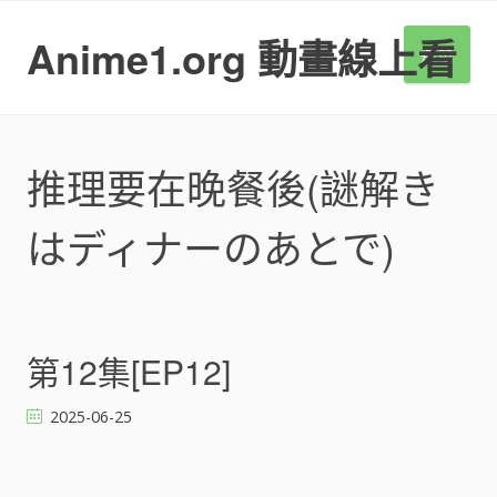
S
k
Anime1.org 動畫線上看
選單
i
p
t
o
c
推理要在晚餐後(謎解き
o
n
はディナーのあとで)
t
e
n
t
第12集[EP12]
2025-06-25