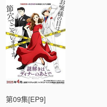
n
推
理
要
在
晚
餐
後
(
謎
解
き
は
デ
ィ
ナ
ー
の
あ
と
第09集[EP9]
で
)