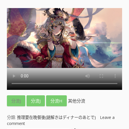
分流J
分流J
分流H
其他分流
分類:
推理要在晚餐後(謎解きはディナーのあとで)
Leave a
comment
o