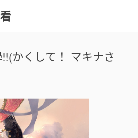
上看
!(かくして！ マキナさ