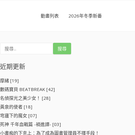
動畫列表
2026年冬季新番
搜
尋
關
鍵
近期更新
字
:
摩緒 [19]
數碼寶貝 BEATBREAK [42]
名偵探光之美少女！ [28]
黃泉的使者 [18]
穹廬下的魔女 [07]
死神 千年血戰篇 -禍進譚- [03]
小書痴的下克上：為了成為圖書管理員不擇手段！