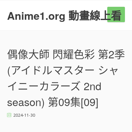
S
k
Anime1.org 動畫線上看
選單
i
p
t
o
c
o
偶像大師 閃耀色彩 第2季
n
t
(アイドルマスター シャ
e
n
t
イニーカラーズ 2nd
season) 第09集[09]
2024-11-30