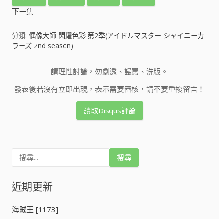
下一集
分類:
偶像大師 閃耀色彩 第2季(アイドルマスター シャイニーカ
ラーズ 2nd season)
請理性討論，勿劇透、謾罵、洗版。
發表後若沒有立即出現，表示需要審核，請不要重複留言！
讀取Disqus評論
搜
尋
關
鍵
近期更新
字
:
海賊王 [1173]