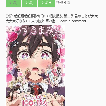
分流J
分流J
分流H
其他分流
分類:
超超超超超喜歡你的100個女朋友 第二季(君のことが大大
大大大好きな100人の彼女 第2期)
Leave a comment
o
n
超
超
超
超
超
喜
歡
你
的
1
0
0
個
女
朋
友