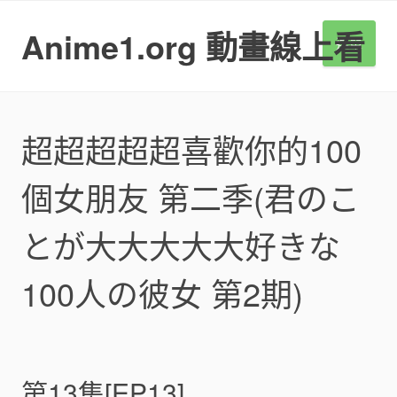
S
k
Anime1.org 動畫線上看
選單
i
p
t
o
c
超超超超超喜歡你的100
o
n
個女朋友 第二季(君のこ
t
e
n
とが大大大大大好きな
t
100人の彼女 第2期)
第13集[EP13]