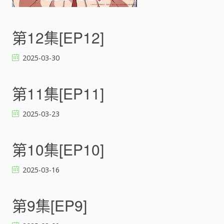
第
二
季
第12集[EP12]
(
君
2025-03-30
の
こ
と
第11集[EP11]
が
大
2025-03-23
大
大
大
第10集[EP10]
大
好
き
2025-03-16
な
1
0
第9集[EP9]
0
人