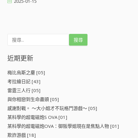
2025-01-15
文
章
搜
導
尋
關
鍵
近期更新
覽
字
:
梅比烏斯之塵 [05]
考拉繪日記 [43]
雷霆三人行 [05]
與你相戀到生命盡頭 [05]
感謝對戰。 ～大小姐才不玩格鬥游戲～ [05]
某科學的超電磁炮S OVA [01]
某科學的超電磁炮OVA：御阪學姐現在是焦點人物 [01]
欺詐游戲 [18]