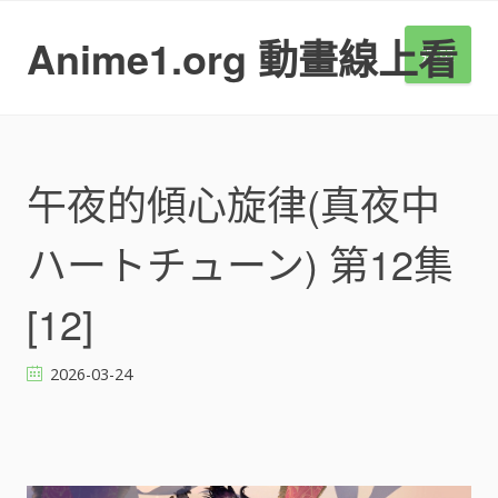
S
k
Anime1.org 動畫線上看
選單
i
p
t
o
c
o
午夜的傾心旋律(真夜中
n
t
ハートチューン) 第12集
e
n
t
[12]
2026-03-24