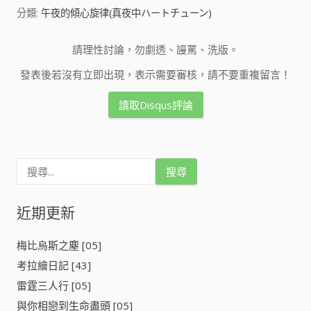
分類:
午夜的傾心旋律(真夜中ハートチューン)
請理性討論，勿劇透、謾罵、洗版。
發表後若沒有立即出現，表示需要審核，請不要重複留言！
讀取Disqus評論
搜
尋
關
鍵
近期更新
字
:
梅比烏斯之塵 [05]
考拉繪日記 [43]
雷霆三人行 [05]
與你相戀到生命盡頭 [05]