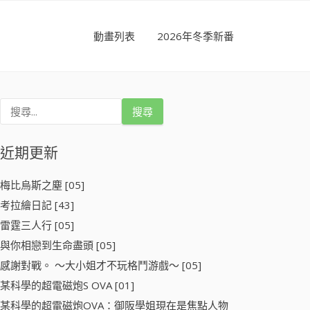
動畫列表
2026年冬季新番
搜
尋
關
鍵
近期更新
字
:
梅比烏斯之塵 [05]
考拉繪日記 [43]
雷霆三人行 [05]
與你相戀到生命盡頭 [05]
感謝對戰。 ～大小姐才不玩格鬥游戲～ [05]
某科學的超電磁炮S OVA [01]
某科學的超電磁炮OVA：御阪學姐現在是焦點人物