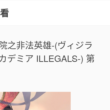
上看
院之非法英雄-(ヴィジラ
ミア ILLEGALS-) 第