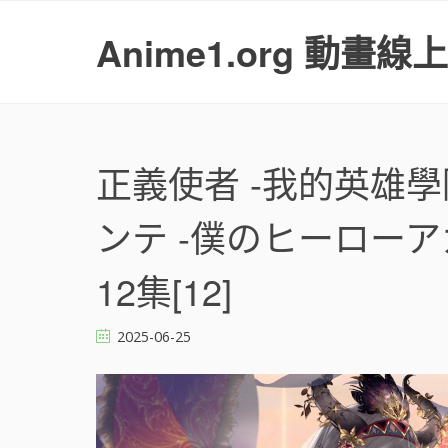
S
k
Anime1.org 動畫線
i
p
t
o
c
o
正義使者 -我的英雄學
n
t
ンテ -僕のヒーローアカデ
e
n
t
12集[12]
2025-06-25