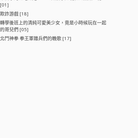
[01]
欺詐游戲 [18]
轉學後班上的清純可愛美少女，竟是小時候玩在一起
的哥兒們 [05]
北鬥神拳 拳王軍雜兵們的輓歌 [17]