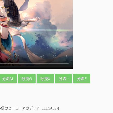
分流M
分流G
分流X
分流L
分流F
のヒーローアカデミア ILLEGALS-)